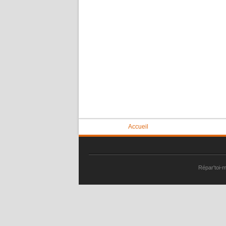
Vous êtes ici
Accueil
Répar'toi-m