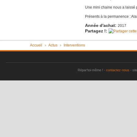
Imac très 
Une mini chaine nous a laissé 
Tondeuse 
Présents à la permanence : Alai
Pièce "su
Année d'achat:
2017
Partagez !:
aspirate
Vérin tra
Vous êtes ici
Accueil
Actus
Interventions
Machine à
plus
Sèche-li
Répar'toi-même ! -
contactez-nous
- sit
Perceuse 
Friteuse 
Un lave va
Porte de
Aspirateu