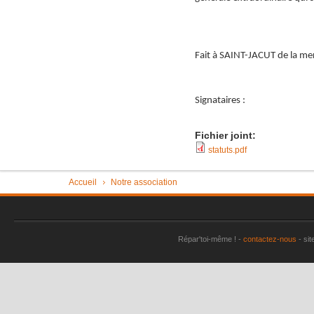
Fait à SAINT-JACUT de la mer,
Signataires :
Fichier joint:
statuts.pdf
Vous êtes ici
Accueil
Notre association
Répar'toi-même ! -
contactez-nous
- sit