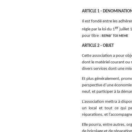
Imac très 
ARTICLE 1 - DENOMINATIO
Tondeuse 
Il est fondé entre les adhér
Pièce "su
er
régie par la loi du 1
juillet
aspirate
pour titre :
REPAR’ TOI MEME
Vérin tra
ARTICLE 2 - OBJET
Machine à
plus
Cette association a pour obj
dont le matériel courant o
Sèche-li
divers services dont une mis
Perceuse 
Et plus généralement, promou
Friteuse 
perspective d’une économie ci
Un lave va
neuf, et participer à la dé
Porte de
L’association mettra à dispo
un local et tout ce qui pe
Aspirateu
réparations, et l’accompagn
Elle pourra, entre autres, o
de bricolage et de réparatio