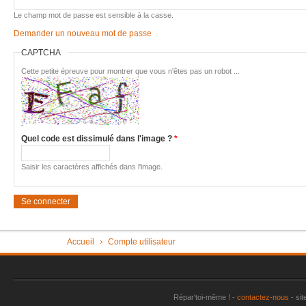
Imac très 
Le champ mot de passe est sensible à la casse.
Demander un nouveau mot de passe
Tondeuse 
CAPTCHA
Pièce "su
aspirate
Cette petite épreuve pour montrer que vous n'êtes pas un robot ...
Vérin tra
Machine à
plus
Quel code est dissimulé dans l'image ?
*
Sèche-li
Perceuse 
Saisir les caractères affichés dans l'image.
Friteuse 
Un lave va
Porte de
Vous êtes ici
Accueil
Compte utilisateur
Aspirateu
Répar'toi-même ! -
contactez-nous
- sit