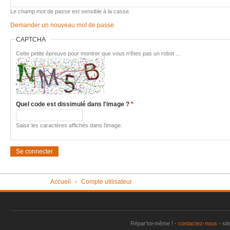
Imac très 
Le champ mot de passe est sensible à la casse.
Demander un nouveau mot de passe
Tondeuse 
CAPTCHA
Pièce "su
aspirate
Cette petite épreuve pour montrer que vous n'êtes pas un robot ...
Vérin tra
Machine à
plus
Quel code est dissimulé dans l'image ?
*
Sèche-li
Perceuse 
Saisir les caractères affichés dans l'image.
Friteuse 
Un lave va
Porte de
Vous êtes ici
Accueil
Compte utilisateur
Aspirateu
Répar'toi-même ! -
contactez-nous
- sit