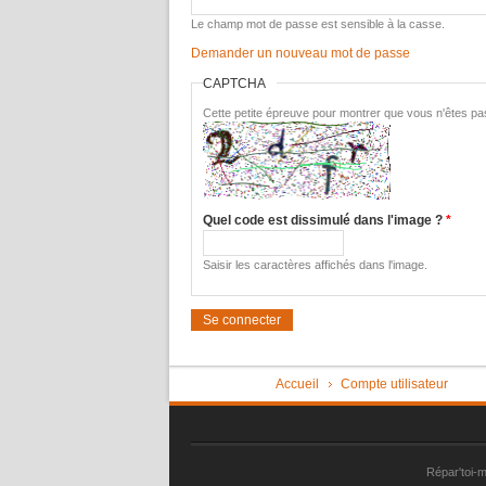
Le champ mot de passe est sensible à la casse.
Demander un nouveau mot de passe
CAPTCHA
Cette petite épreuve pour montrer que vous n'êtes pas
Quel code est dissimulé dans l'image ?
*
Saisir les caractères affichés dans l'image.
Vous êtes ici
Accueil
Compte utilisateur
Répar'toi-m