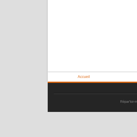
Vous êtes ici
Accueil
Répar'toi-m