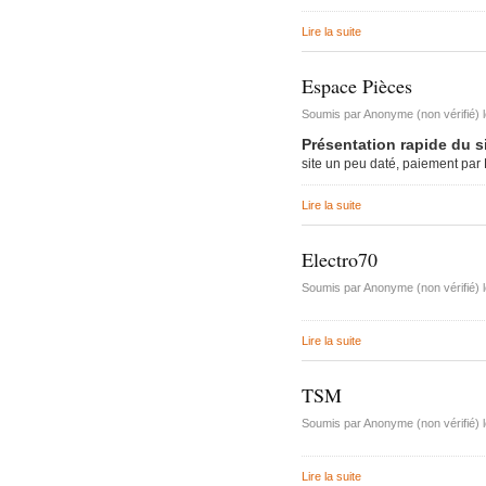
Imac très 
Lire la suite
de Eshop Electroménage
Tondeuse 
Espace Pièces
Pièce "su
aspirate
Soumis par
Anonyme (non vérifié)
Vérin tra
Présentation rapide du s
site un peu daté, paiement pa
Machine à
plus
Lire la suite
de Espace Pièces
Sèche-li
Electro70
Perceuse 
Soumis par
Anonyme (non vérifié)
Friteuse 
Un lave va
Lire la suite
de Electro70
Porte de
TSM
Aspirateu
Soumis par
Anonyme (non vérifié)
Lire la suite
de TSM