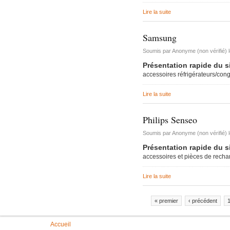
Lire la suite
de Sauter
Samsung
Soumis par
Anonyme (non vérifié)
Présentation rapide du s
accessoires réfrigérateurs/con
Lire la suite
de Samsung
Philips Senseo
Soumis par
Anonyme (non vérifié)
Présentation rapide du s
accessoires et pièces de rech
Lire la suite
de Philips Senseo
« premier
‹ précédent
Pages
Vous êtes ici
Accueil