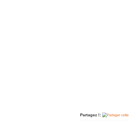
Imac très 
Tondeuse 
Pièce "su
aspirate
Vérin tra
Machine à
plus
Sèche-li
Perceuse 
Friteuse 
Un lave va
Porte de
Aspirateu
Partagez !: