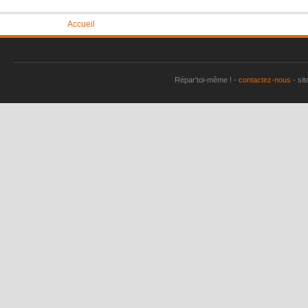
Vous êtes ici
Accueil
Répar'toi-même ! -
contactez-nous
- sit