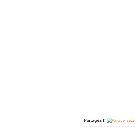
Imac très 
Tondeuse 
Pièce "su
aspirate
Vérin tra
Machine à
plus
Sèche-li
Perceuse 
Friteuse 
Un lave va
Porte de
Aspirateu
Partagez !: