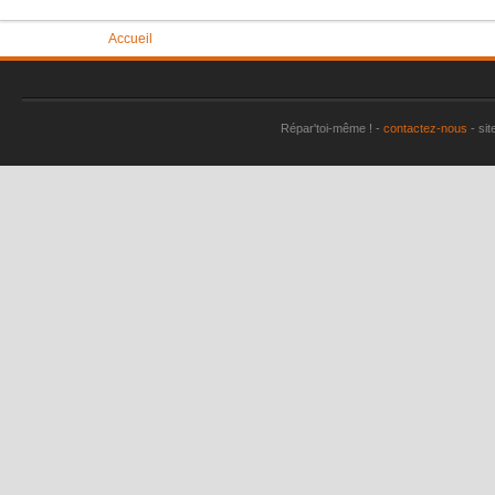
Vous êtes ici
Accueil
Répar'toi-même ! -
contactez-nous
- sit