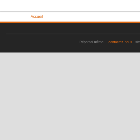
Vous êtes ici
Accueil
Répar'toi-même ! -
contactez-nous
- sit