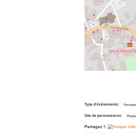
Imac très 
Tondeuse 
Pièce "su
aspirate
Vérin tra
Machine à
plus
Sèche-li
Perceuse 
Friteuse 
Un lave va
Porte de
Type d'évènements:
Perman
Aspirateu
Site de permanences:
Ploub
Partagez !: