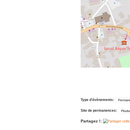
Imac très 
Tondeuse 
Pièce "su
aspirate
Vérin tra
Machine à
plus
Sèche-li
Perceuse 
Friteuse 
Un lave va
Porte de
Type d'évènements:
Perman
Aspirateu
Site de permanences:
Ploub
Partagez !: