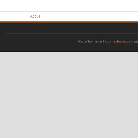
Vous êtes ici
Accueil
Répar'toi-même ! -
contactez-nous
- sit