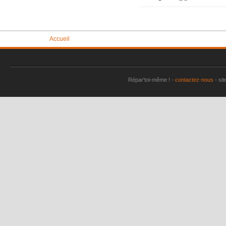
Vous êtes ici
Accueil
Répar'toi-même ! -
contactez-nous
- sit