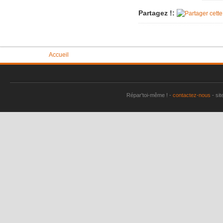
Imac très 
Partagez !:
Tondeuse 
Pièce "su
aspirate
Vous êtes ici
Accueil
Vérin tra
Machine à
plus
Répar'toi-même ! -
contactez-nous
- sit
Sèche-li
Perceuse 
Friteuse 
Un lave va
Porte de
Aspirateu