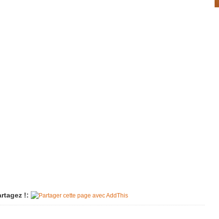
Imac très lent et peu réactif
Tondeuse hors service
Pièce "surnuméraire" sur un
aspirateur TORNADO.
Vérin trappe de grenier
Machine à laver qui ne vidange
plus
Sèche-linge LADEN AM3999
Perceuse SKIL plus d'inverseur
Friteuse en panne
Un lave vaisselle et un lave-linge
Porte de garage bloquée
Aspirateur et Karcher
rtagez !: