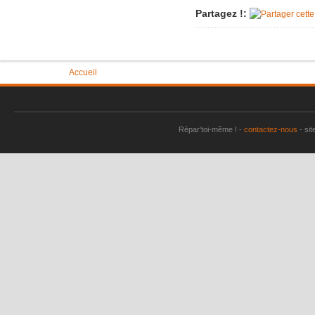
Partagez !:
Imac très 
Tondeuse 
Pièce "su
aspirate
Vous êtes ici
Accueil
Vérin tra
Machine à
plus
Répar'toi-même ! -
contactez-nous
- sit
Sèche-li
Perceuse 
Friteuse 
Un lave va
Porte de
Aspirateu