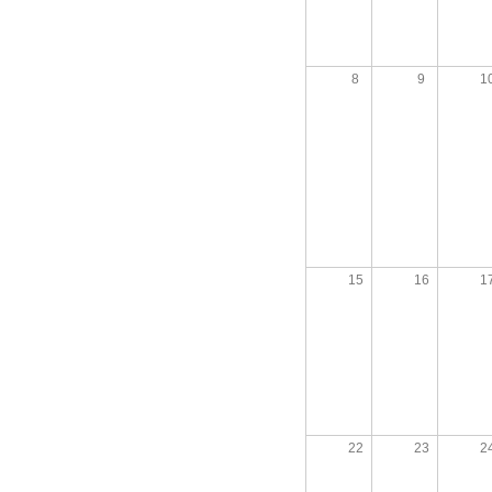
Imac très 
Tondeuse 
8
9
1
Pièce "su
aspirate
Vérin tra
Machine à
plus
Sèche-li
Perceuse 
15
16
1
Friteuse 
Un lave va
Porte de
Aspirateu
22
23
2