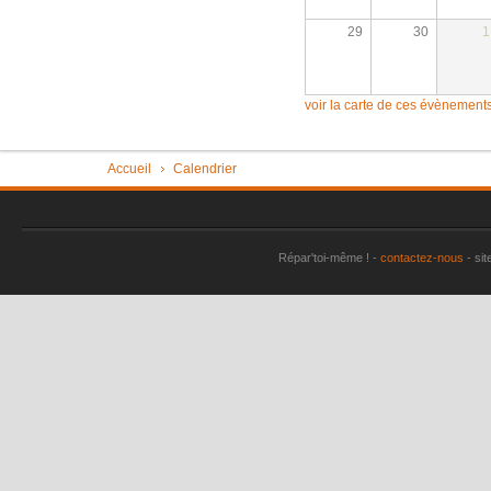
29
30
1
voir la carte de ces évènement
Vous êtes ici
Accueil
Calendrier
Répar'toi-même ! -
contactez-nous
- sit