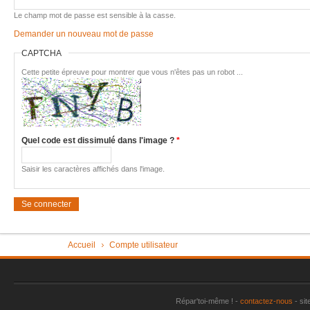
Imac très 
Le champ mot de passe est sensible à la casse.
Demander un nouveau mot de passe
Tondeuse 
CAPTCHA
Pièce "su
aspirate
Cette petite épreuve pour montrer que vous n'êtes pas un robot ...
Vérin tra
Machine à
plus
Quel code est dissimulé dans l'image ?
*
Sèche-li
Perceuse 
Saisir les caractères affichés dans l'image.
Friteuse 
Un lave va
Porte de
Vous êtes ici
Accueil
Compte utilisateur
Aspirateu
Répar'toi-même ! -
contactez-nous
- sit