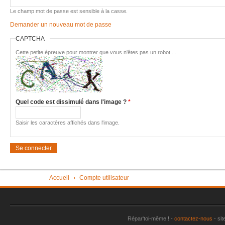
Imac très 
Le champ mot de passe est sensible à la casse.
Demander un nouveau mot de passe
Tondeuse 
CAPTCHA
Pièce "su
aspirate
Cette petite épreuve pour montrer que vous n'êtes pas un robot ...
Vérin tra
Machine à
plus
Quel code est dissimulé dans l'image ?
*
Sèche-li
Perceuse 
Saisir les caractères affichés dans l'image.
Friteuse 
Un lave va
Porte de
Vous êtes ici
Accueil
Compte utilisateur
Aspirateu
Répar'toi-même ! -
contactez-nous
- sit