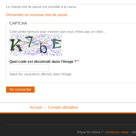
Imac très 
Le champ mot de passe est sensible à la casse.
Demander un nouveau mot de passe
Tondeuse 
CAPTCHA
Pièce "su
aspirate
Cette petite épreuve pour montrer que vous n'êtes pas un robot ...
Vérin tra
Machine à
plus
Quel code est dissimulé dans l'image ?
*
Sèche-li
Perceuse 
Saisir les caractères affichés dans l'image.
Friteuse 
Un lave va
Porte de
Vous êtes ici
Accueil
Compte utilisateur
Aspirateu
Répar'toi-même ! -
contactez-nous
- sit